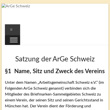
Zum
Inhalt
ArGe
springen
Schweiz
Menü
…
eine
Gemeinschaft
von
Satzung der ArGe Schweiz
Freunden
Schweizer
Briefmarken
§1 Name, Sitz und Zweck des Vereins
Unter dem Namen „Arbeitsgemeinschaft Schweiz e.V.” (im
Folgenden ArGe Schweiz genannt) verbinden sich die
Mitglieder des Briefmarken-Sammelgebietes Schweiz zu
einem Verein, der seinen Sitz und seinen Gerichtsstand in
München hat. Der Verein dient der Förderung und