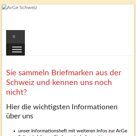
Zum
Inhalt
ArGe
springen
Schweiz
Menü
…
eine
Gemeinschaft
von
Sie sammeln Briefmarken aus der
Freunden
Schweizer
Schweiz und kennen uns noch
Briefmarken
nicht?
Hier die wichtigsten Informationen
über uns
unser Informationsheft mit weiteren Infos zur ArGe