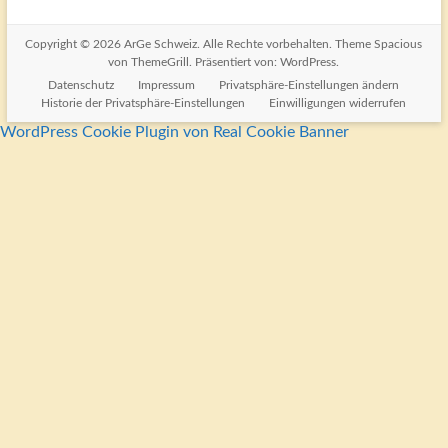
Copyright © 2026
ArGe Schweiz
. Alle Rechte vorbehalten. Theme
Spacious
von ThemeGrill. Präsentiert von:
WordPress
.
Datenschutz
Impressum
Privatsphäre-Einstellungen ändern
Historie der Privatsphäre-Einstellungen
Einwilligungen widerrufen
WordPress Cookie Plugin von Real Cookie Banner