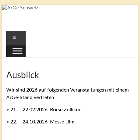
Zum
Inhalt
ArGe
springen
Schweiz
Menü
…
eine
Gemeinschaft
von
Ausblick
Freunden
Schweizer
Briefmarken
Wir sind 2026 auf folgenden Veranstaltungen mit einem
ArGe-Stand vertreten
•
21. – 22.02.2026 Börse Zollikon
•
22. – 24.10.2026 Messe Ulm