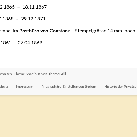
2.1865 – 18.11.1867
10.1868 – 29.12.1871
tempel im
Postbüro von Constanz
– Stempelgrösse 14 mm hoch 
61 – 27.04.1869
rbehalten. Theme
Spacious
von ThemeGrill.
chutz
Impressum
Privatsphäre-Einstellungen ändern
Historie der Privats