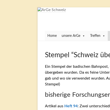
Zum
Inhalt
springen
ArGe
Schweiz
Home
unsere ArGe
Treffen
…
eine
Gemeinschaft
Stempel “Schweiz üb
von
Freunden
Ein Stempel der badischen Bahnpost, d
Schweizer
übergeben wurden. Da es feine Unters
Briefmarken
gab und wo sie verwendet wurden. Auc
Stempel)
bisherige Forschungse
Artikel aus
Heft 94
: Zwei unterschied