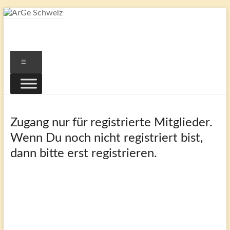
Zum
Inhalt
ArGe
springen
Schweiz
Menü
…
eine
Gemeinschaft
von
Zugang nur für registrierte Mitglieder.
Freunden
Schweizer
Wenn Du noch nicht registriert bist,
Briefmarken
dann bitte erst registrieren.
E-Mail-Adresse
*
Passwort
*