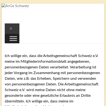
Zum
Inhalt
ArGe
springen
Schweiz
Menü
…
eine
Gemeinschaft
von
Ich willige ein, dass die Arbeitsgemeinschaft Schweiz e.V.
Freunden
meine im Mitgliederinformationsblatt angegebenen,
Schweizer
personenbezogenen Daten verarbeitet. Verarbeitung ist
Briefmarken
jeder Vorgang im Zusammenhang mit personenbezogenen
Daten, wie z.B. das Erheben, Speichern und verwenden
von personenbezogenen Daten. Die Arbeitsgemeinschaft
Schweiz e.V. wird meine Daten nicht ohne meine
gesonderte oder eine gesetzliche Erlaubnis an Dritte
übermitteln. Ich willige ein, dass meine im